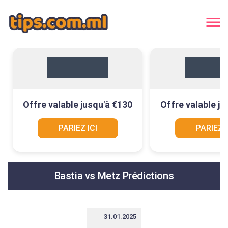
Offre valable jusqu'à €130
Offre valable ju
PARIEZ ICI
PARIEZ I
Bastia vs Metz Prédictions
31.01.2025