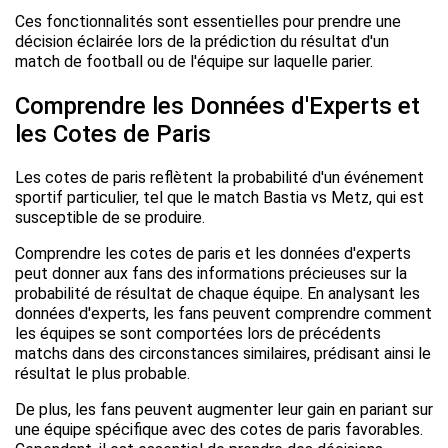
Ces fonctionnalités sont essentielles pour prendre une
décision éclairée lors de la prédiction du résultat d'un
match de football ou de l'équipe sur laquelle parier.
Comprendre les Données d'Experts et
les Cotes de Paris
Les cotes de paris reflètent la probabilité d'un événement
sportif particulier, tel que le match Bastia vs Metz, qui est
susceptible de se produire.
Comprendre les cotes de paris et les données d'experts
peut donner aux fans des informations précieuses sur la
probabilité de résultat de chaque équipe. En analysant les
données d'experts, les fans peuvent comprendre comment
les équipes se sont comportées lors de précédents
matchs dans des circonstances similaires, prédisant ainsi le
résultat le plus probable.
De plus, les fans peuvent augmenter leur gain en pariant sur
une équipe spécifique avec des cotes de paris favorables.