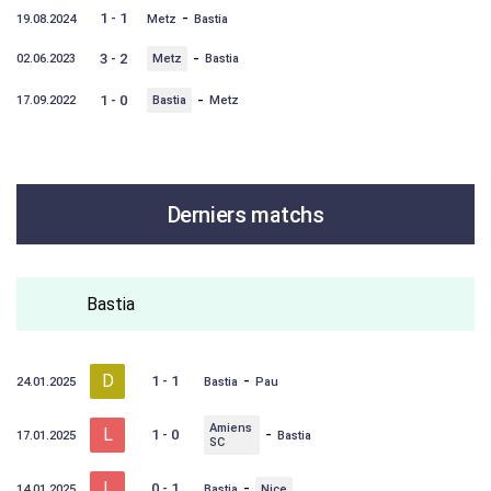
-
1 - 1
19.08.2024
Metz
Bastia
-
3 - 2
02.06.2023
Metz
Bastia
-
1 - 0
17.09.2022
Bastia
Metz
Derniers matchs
Bastia
D
-
1 - 1
24.01.2025
Bastia
Pau
Amiens
L
-
1 - 0
17.01.2025
Bastia
SC
L
-
0 - 1
14.01.2025
Bastia
Nice