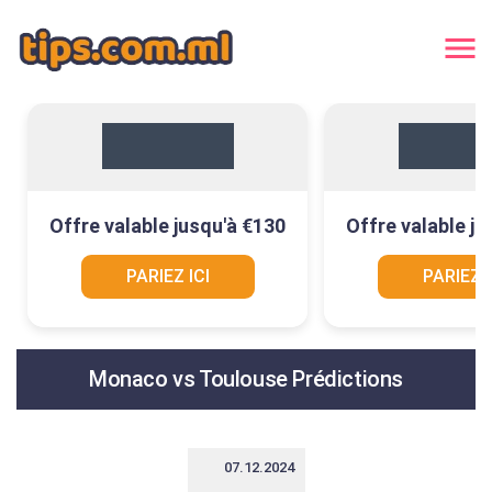
Offre valable jusqu'à €130
Offre valable ju
PARIEZ ICI
PARIEZ I
Monaco vs Toulouse Prédictions
07.12.2024