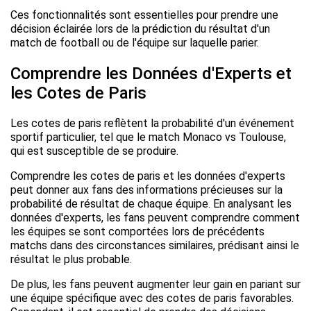
Ces fonctionnalités sont essentielles pour prendre une
décision éclairée lors de la prédiction du résultat d'un
match de football ou de l'équipe sur laquelle parier.
Comprendre les Données d'Experts et
les Cotes de Paris
Les cotes de paris reflètent la probabilité d'un événement
sportif particulier, tel que le match Monaco vs Toulouse,
qui est susceptible de se produire.
Comprendre les cotes de paris et les données d'experts
peut donner aux fans des informations précieuses sur la
probabilité de résultat de chaque équipe. En analysant les
données d'experts, les fans peuvent comprendre comment
les équipes se sont comportées lors de précédents
matchs dans des circonstances similaires, prédisant ainsi le
résultat le plus probable.
De plus, les fans peuvent augmenter leur gain en pariant sur
une équipe spécifique avec des cotes de paris favorables.