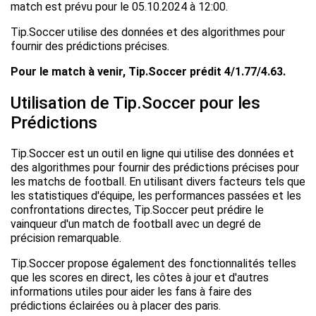
match est prévu pour le 05.10.2024 à 12:00.
Tip.Soccer utilise des données et des algorithmes pour
fournir des prédictions précises.
Pour le match à venir, Tip.Soccer prédit 4/1.77/4.63.
Utilisation de Tip.Soccer pour les
Prédictions
Tip.Soccer est un outil en ligne qui utilise des données et
des algorithmes pour fournir des prédictions précises pour
les matchs de football. En utilisant divers facteurs tels que
les statistiques d'équipe, les performances passées et les
confrontations directes, Tip.Soccer peut prédire le
vainqueur d'un match de football avec un degré de
précision remarquable.
Tip.Soccer propose également des fonctionnalités telles
que les scores en direct, les côtes à jour et d'autres
informations utiles pour aider les fans à faire des
prédictions éclairées ou à placer des paris.