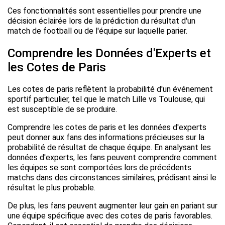
Ces fonctionnalités sont essentielles pour prendre une
décision éclairée lors de la prédiction du résultat d'un
match de football ou de l'équipe sur laquelle parier.
Comprendre les Données d'Experts et
les Cotes de Paris
Les cotes de paris reflètent la probabilité d'un événement
sportif particulier, tel que le match Lille vs Toulouse, qui
est susceptible de se produire.
Comprendre les cotes de paris et les données d'experts
peut donner aux fans des informations précieuses sur la
probabilité de résultat de chaque équipe. En analysant les
données d'experts, les fans peuvent comprendre comment
les équipes se sont comportées lors de précédents
matchs dans des circonstances similaires, prédisant ainsi le
résultat le plus probable.
De plus, les fans peuvent augmenter leur gain en pariant sur
une équipe spécifique avec des cotes de paris favorables.