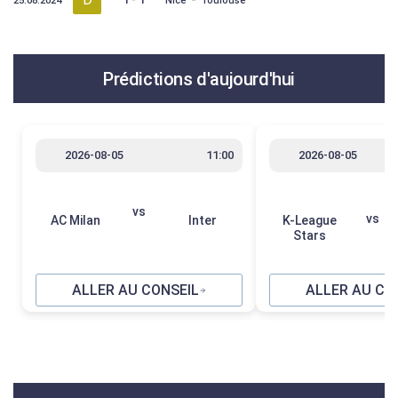
25.08.2024
Nice
Toulouse
Prédictions d'aujourd'hui
2026-08-05
11:00
2026-08-05
vs
vs
AC Milan
Inter
K-League
Stars
ALLER AU CONSEIL
ALLER AU CO