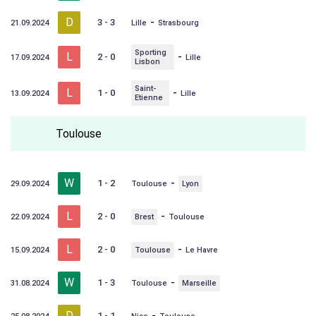
D
-
3 - 3
21.09.2024
Lille
Strasbourg
Sporting
L
-
2 - 0
17.09.2024
Lille
Lisbon
Saint-
L
-
1 - 0
13.09.2024
Lille
Etienne
Toulouse
W
-
1 - 2
29.09.2024
Toulouse
Lyon
L
-
2 - 0
22.09.2024
Brest
Toulouse
L
-
2 - 0
15.09.2024
Toulouse
Le Havre
W
-
1 - 3
31.08.2024
Toulouse
Marseille
D
-
1 - 1