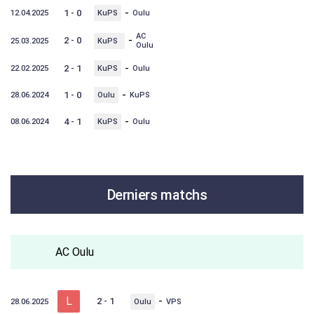
-
1 - 0
12.04.2025
KuPS
Oulu
AC
-
2 - 0
25.03.2025
KuPS
Oulu
-
2 - 1
22.02.2025
KuPS
Oulu
-
1 - 0
28.06.2024
Oulu
KuPS
-
4 - 1
08.06.2024
KuPS
Oulu
Derniers matchs
AC Oulu
L
-
2 - 1
28.06.2025
Oulu
VPS