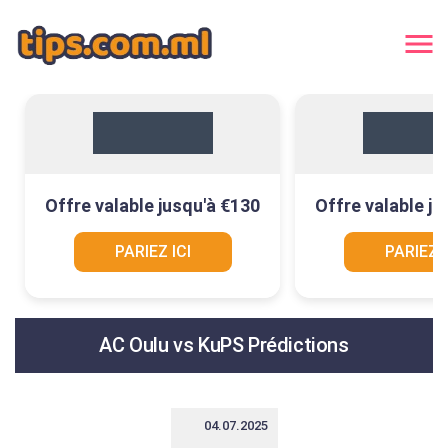
Offre valable jusqu'à €130
Offre valable ju
PARIEZ ICI
PARIEZ I
AC Oulu vs KuPS Prédictions
04.07.2025