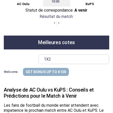
10:00
AC Oulu
KuPS
Statut de correspondance:
A venir
Résultat du match:
-
:
-
Meilleures cotes
1X2
Welcome
GET BONUS UP TO €100
Analyse de AC Oulu vs KuPS : Conseils et
Prédictions pour le Match à Venir
Les fans de football du monde entier attendent avec
impatience le prochain match entre AC Oulu et KuPS. Le