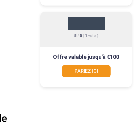
5
/
5
(
1
vote
)
Offre valable jusqu'à €100
PARIEZ ICI
le