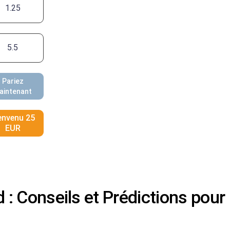
1.25
5.5
Pariez
aintenant
envenu 25
EUR
: Conseils et Prédictions pour 