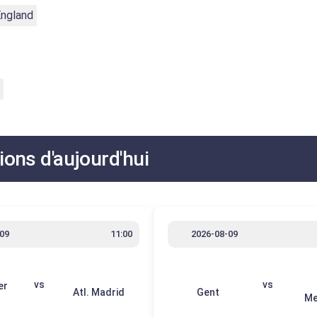
ngland
ions d'aujourd'hui
-09
11:00
2026-08-09
vs
vs
er
Atl. Madrid
Gent
Me