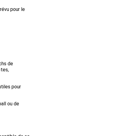
révu pour le
tchs de
ctes,
tiles pour
ball ou de