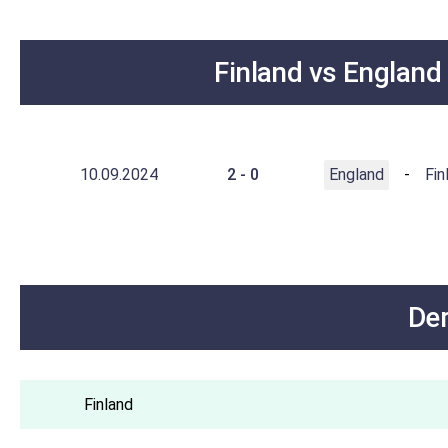
Finland vs England 
10.09.2024
2 - 0
England
-
Fin
De
Finland