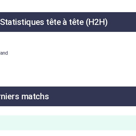
Statistiques tête à tête (H2H)
land
rniers matchs