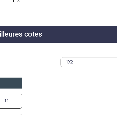
1
:
3
lleures cotes
1X2
11