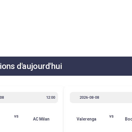
ions d'aujourd'hui
-08
12:00
2026-08-08
vs
vs
AC Milan
Valerenga
Bod