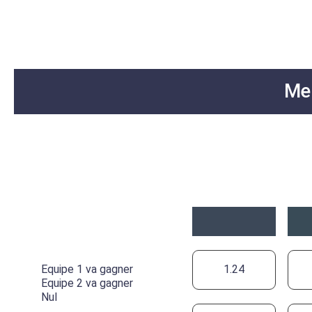
Mei
Equipe 1 va gagner
1.24
Equipe 2 va gagner
Nul