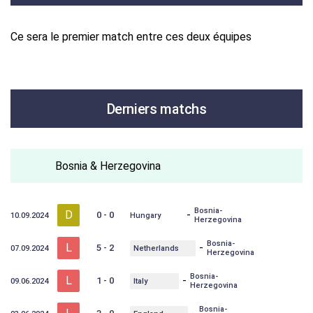
Ce sera le premier match entre ces deux équipes
Derniers matchs
Bosnia & Herzegovina
Bosnia-
D
-
0 - 0
10.09.2024
Hungary
Herzegovina
Bosnia-
L
-
5 - 2
07.09.2024
Netherlands
Herzegovina
Bosnia-
L
-
1 - 0
09.06.2024
Italy
Herzegovina
Bosnia-