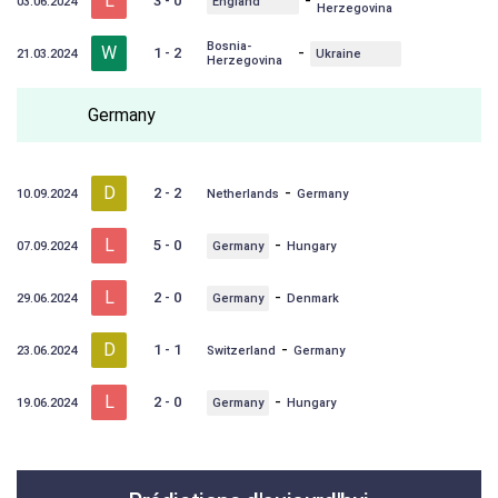
L
-
3 - 0
03.06.2024
England
Herzegovina
Bosnia-
W
-
1 - 2
21.03.2024
Ukraine
Herzegovina
Germany
D
-
2 - 2
10.09.2024
Netherlands
Germany
L
-
5 - 0
07.09.2024
Germany
Hungary
L
-
2 - 0
29.06.2024
Germany
Denmark
D
-
1 - 1
23.06.2024
Switzerland
Germany
L
-
2 - 0
19.06.2024
Germany
Hungary