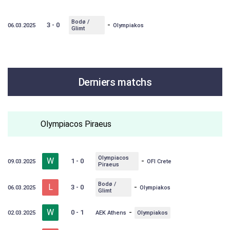
Bodø /
-
3 - 0
06.03.2025
Olympiakos
Glimt
Derniers matchs
Olympiacos Piraeus
Olympiacos
W
-
1 - 0
09.03.2025
OFI Crete
Piraeus
Bodø /
L
-
3 - 0
06.03.2025
Olympiakos
Glimt
W
-
0 - 1
02.03.2025
AEK Athens
Olympiakos