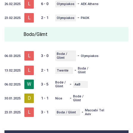
L
-
6 - 0
26.02.2025
Olympiakos
AEK Athens
L
-
2 - 1
23.02.2025
Olympiakos
PAOK
Bodo/Glimt
Bodø /
L
-
3 - 0
06.03.2025
Olympiakos
Glimt
Bodø /
L
-
2 - 1
13.02.2025
Twente
Glimt
Bodø /
W
-
3 - 5
06.02.2025
AaB
Glimt
Bodø /
D
-
1 - 1
30.01.2025
Nice
Glimt
Maccabi Tel
L
-
3 - 1
23.01.2025
Bodø / Glimt
Aviv