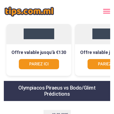
Offre valable jusqu'à €130
Offre valable ju
PARIEZ ICI
PARIEZ I
Olympiacos Piraeus vs Bodo/Glimt
Prédictions