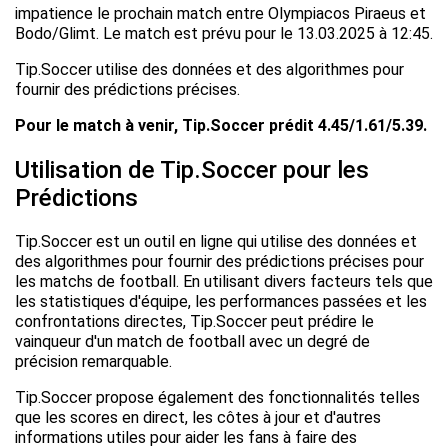
impatience le prochain match entre Olympiacos Piraeus et
Bodo/Glimt. Le match est prévu pour le 13.03.2025 à 12:45.
Tip.Soccer utilise des données et des algorithmes pour
fournir des prédictions précises.
Pour le match à venir, Tip.Soccer prédit 4.45/1.61/5.39.
Utilisation de Tip.Soccer pour les
Prédictions
Tip.Soccer est un outil en ligne qui utilise des données et
des algorithmes pour fournir des prédictions précises pour
les matchs de football. En utilisant divers facteurs tels que
les statistiques d'équipe, les performances passées et les
confrontations directes, Tip.Soccer peut prédire le
vainqueur d'un match de football avec un degré de
précision remarquable.
Tip.Soccer propose également des fonctionnalités telles
que les scores en direct, les côtes à jour et d'autres
informations utiles pour aider les fans à faire des