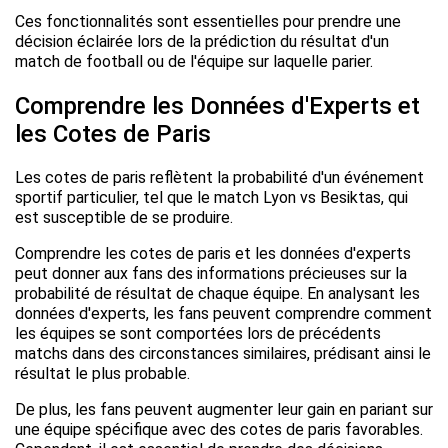
Ces fonctionnalités sont essentielles pour prendre une
décision éclairée lors de la prédiction du résultat d'un
match de football ou de l'équipe sur laquelle parier.
Comprendre les Données d'Experts et
les Cotes de Paris
Les cotes de paris reflètent la probabilité d'un événement
sportif particulier, tel que le match Lyon vs Besiktas, qui
est susceptible de se produire.
Comprendre les cotes de paris et les données d'experts
peut donner aux fans des informations précieuses sur la
probabilité de résultat de chaque équipe. En analysant les
données d'experts, les fans peuvent comprendre comment
les équipes se sont comportées lors de précédents
matchs dans des circonstances similaires, prédisant ainsi le
résultat le plus probable.
De plus, les fans peuvent augmenter leur gain en pariant sur
une équipe spécifique avec des cotes de paris favorables.