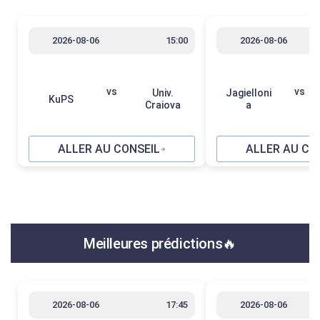
2026-08-06
15:00
2026-08-06
vs
vs
Univ.
Jagielloni
KuPS
Craiova
a
ALLER AU CONSEIL
ALLER AU CO
Meilleures prédictions🔥
2026-08-06
17:45
2026-08-06