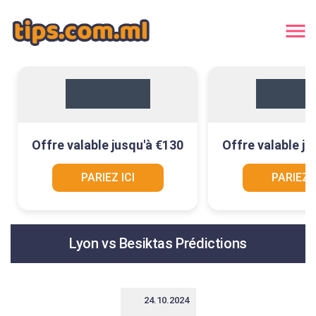
Offre valable jusqu'à €130
Offre valable ju
PARIEZ ICI
PARIEZ I
Lyon vs Besiktas Prédictions
24.10.2024