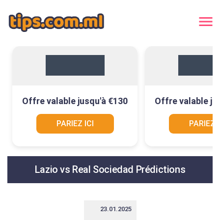
Offre valable jusqu'à €130
Offre valable ju
PARIEZ ICI
PARIEZ I
Lazio vs Real Sociedad Prédictions
23.01.2025