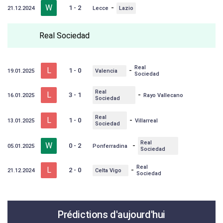
W
-
1 - 2
21.12.2024
Lecce
Lazio
Real Sociedad
Real
L
-
1 - 0
19.01.2025
Valencia
Sociedad
Real
L
-
3 - 1
16.01.2025
Rayo Vallecano
Sociedad
Real
L
-
1 - 0
13.01.2025
Villarreal
Sociedad
Real
W
-
0 - 2
05.01.2025
Ponferradina
Sociedad
Real
L
-
2 - 0
21.12.2024
Celta Vigo
Sociedad
Prédictions d'aujourd'hui