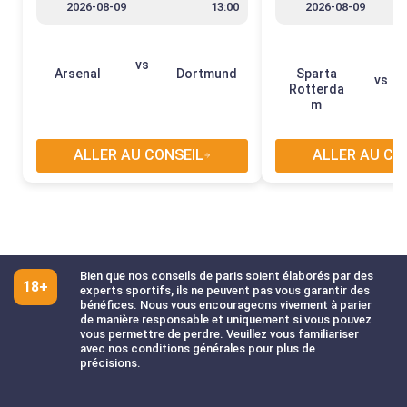
2026-08-09
13:00
2026-08-09
vs
Arsenal
Dortmund
Sparta
vs
Rotterda
m
ALLER AU CONSEIL
ALLER AU CO
Bien que nos conseils de paris soient élaborés par des
18+
experts sportifs, ils ne peuvent pas vous garantir des
bénéfices. Nous vous encourageons vivement à parier
de manière responsable et uniquement si vous pouvez
vous permettre de perdre. Veuillez vous familiariser
avec nos conditions générales pour plus de
précisions.