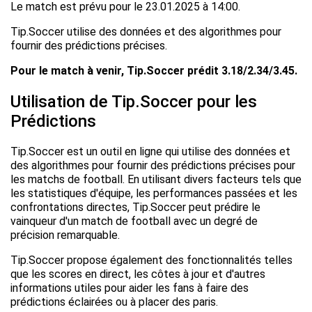
Le match est prévu pour le 23.01.2025 à 14:00.
Tip.Soccer utilise des données et des algorithmes pour
fournir des prédictions précises.
Pour le match à venir, Tip.Soccer prédit 3.18/2.34/3.45.
Utilisation de Tip.Soccer pour les
Prédictions
Tip.Soccer est un outil en ligne qui utilise des données et
des algorithmes pour fournir des prédictions précises pour
les matchs de football. En utilisant divers facteurs tels que
les statistiques d'équipe, les performances passées et les
confrontations directes, Tip.Soccer peut prédire le
vainqueur d'un match de football avec un degré de
précision remarquable.
Tip.Soccer propose également des fonctionnalités telles
que les scores en direct, les côtes à jour et d'autres
informations utiles pour aider les fans à faire des
prédictions éclairées ou à placer des paris.