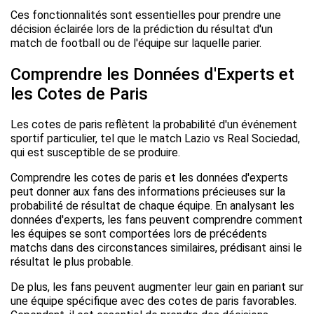
Ces fonctionnalités sont essentielles pour prendre une
décision éclairée lors de la prédiction du résultat d'un
match de football ou de l'équipe sur laquelle parier.
Comprendre les Données d'Experts et
les Cotes de Paris
Les cotes de paris reflètent la probabilité d'un événement
sportif particulier, tel que le match Lazio vs Real Sociedad,
qui est susceptible de se produire.
Comprendre les cotes de paris et les données d'experts
peut donner aux fans des informations précieuses sur la
probabilité de résultat de chaque équipe. En analysant les
données d'experts, les fans peuvent comprendre comment
les équipes se sont comportées lors de précédents
matchs dans des circonstances similaires, prédisant ainsi le
résultat le plus probable.
De plus, les fans peuvent augmenter leur gain en pariant sur
une équipe spécifique avec des cotes de paris favorables.