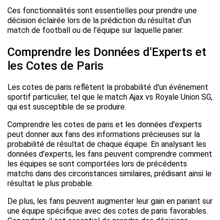
Ces fonctionnalités sont essentielles pour prendre une
décision éclairée lors de la prédiction du résultat d'un
match de football ou de l'équipe sur laquelle parier.
Comprendre les Données d'Experts et
les Cotes de Paris
Les cotes de paris reflètent la probabilité d'un événement
sportif particulier, tel que le match Ajax vs Royale Union SG,
qui est susceptible de se produire.
Comprendre les cotes de paris et les données d'experts
peut donner aux fans des informations précieuses sur la
probabilité de résultat de chaque équipe. En analysant les
données d'experts, les fans peuvent comprendre comment
les équipes se sont comportées lors de précédents
matchs dans des circonstances similaires, prédisant ainsi le
résultat le plus probable.
De plus, les fans peuvent augmenter leur gain en pariant sur
une équipe spécifique avec des cotes de paris favorables.