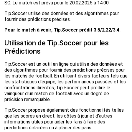
SG. Le match est prévu pour le 20.02.2025 à 14:00.
Tip.Soccer utilise des données et des algorithmes pour
fournir des prédictions précises.
Pour le match à venir, Tip.Soccer prédit 3.5/2.22/3.4.
Utilisation de Tip.Soccer pour les
Prédictions
Tip.Soccer est un outil en ligne qui utilise des données et
des algorithmes pour fournir des prédictions précises pour
les matchs de football. En utilisant divers facteurs tels que
les statistiques d'équipe, les performances passées et les
confrontations directes, Tip.Soccer peut prédire le
vainqueur d'un match de football avec un degré de
précision remarquable.
Tip.Soccer propose également des fonctionnalités telles
que les scores en direct, les côtes à jour et d'autres
informations utiles pour aider les fans à faire des
prédictions éclairées ou à placer des paris.