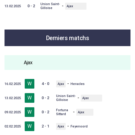
Union Saint-
-
0 - 2
13.02.2025
Ajax
Gilloise
Derniers matchs
Ajax
W
-
4 - 0
16.02.2025
Ajax
Heracles
Union Saint-
W
-
0 - 2
13.02.2025
Ajax
Gilloise
Fortuna
W
-
0 - 2
09.02.2025
Ajax
Sittard
W
-
2 - 1
02.02.2025
Ajax
Feyenoord