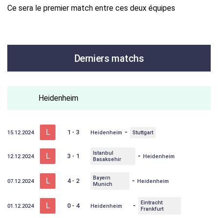
Ce sera le premier match entre ces deux équipes
Derniers matchs
Heidenheim
L
-
1 - 3
15.12.2024
Heidenheim
Stuttgart
Istanbul
L
-
3 - 1
12.12.2024
Heidenheim
Basaksehir
Bayern
L
-
4 - 2
07.12.2024
Heidenheim
Munich
Eintracht
L
-
0 - 4
01.12.2024
Heidenheim
Frankfurt