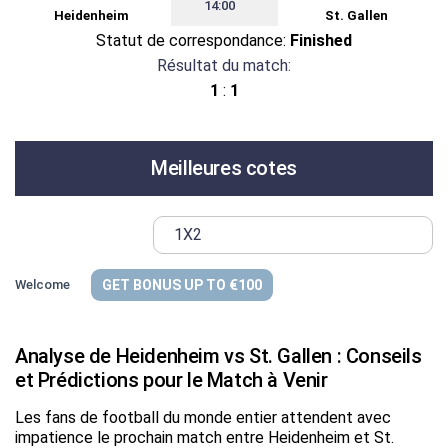
14:00
Heidenheim
St. Gallen
Statut de correspondance:
Finished
Résultat du match:
1
:
1
Meilleures cotes
1X2
Welcome
GET BONUS UP TO €100
Analyse de Heidenheim vs St. Gallen : Conseils
et Prédictions pour le Match à Venir
Les fans de football du monde entier attendent avec
impatience le prochain match entre Heidenheim et St.