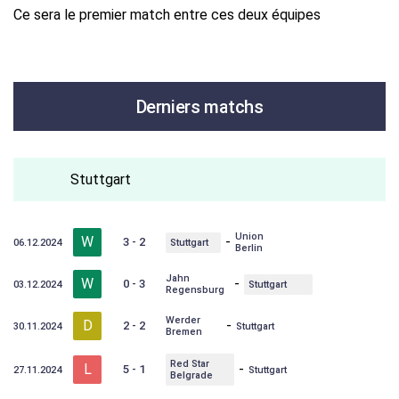
Ce sera le premier match entre ces deux équipes
Derniers matchs
Stuttgart
Union
W
-
3 - 2
06.12.2024
Stuttgart
Berlin
Jahn
W
-
0 - 3
03.12.2024
Stuttgart
Regensburg
Werder
D
-
2 - 2
30.11.2024
Stuttgart
Bremen
Red Star
L
-
5 - 1
27.11.2024
Stuttgart
Belgrade