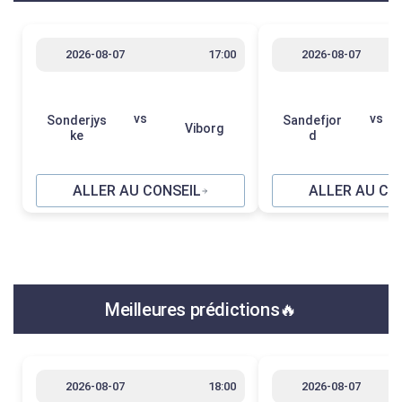
2026-08-07
17:00
2026-08-07
vs
vs
Sonderjys
Sandefjor
Viborg
ke
d
ALLER AU CONSEIL
ALLER AU CO
Meilleures prédictions🔥
2026-08-07
18:00
2026-08-07