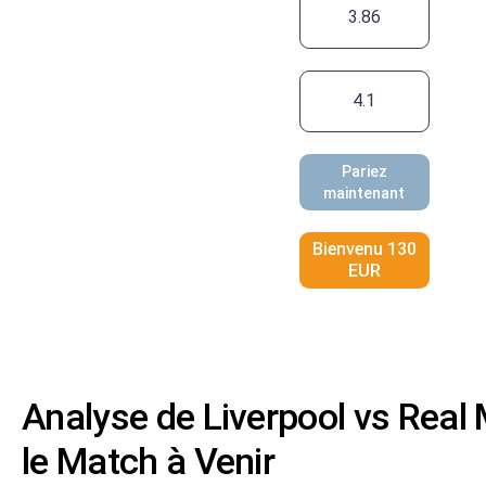
3.86
4.1
Pariez
maintenant
Bienvenu 130
EUR
Analyse de Liverpool vs Real 
le Match à Venir