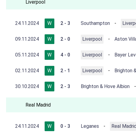
Liverpool
24.11.2024
W
2 - 3
Southampton
-
Liverp
09.11.2024
W
2 - 0
Liverpool
-
Aston Vill
05.11.2024
W
4 - 0
Liverpool
-
Bayer Lev
02.11.2024
W
2 - 1
Liverpool
-
Brighton 
30.10.2024
W
2 - 3
Brighton & Hove Albion
-
Real Madrid
24.11.2024
W
0 - 3
Leganes
-
Real Madri