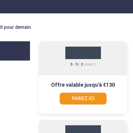
ll pour demain
5
/
5
(
2
votes
)
Offre valable jusqu'à €130
PARIEZ ICI