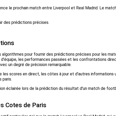
nce le prochain match entre Liverpool et Real Madrid. Le matc
ir des prédictions précises.
ctions
es algorithmes pour fournir des prédictions précises pour les ma
ues d'équipe, les performances passées et les confrontations dire
avec un degré de précision remarquable.
es scores en direct, les côtes à jour et d'autres informations u
 paris.
on éclairée lors de la prédiction du résultat d'un match de foot
s Cotes de Paris