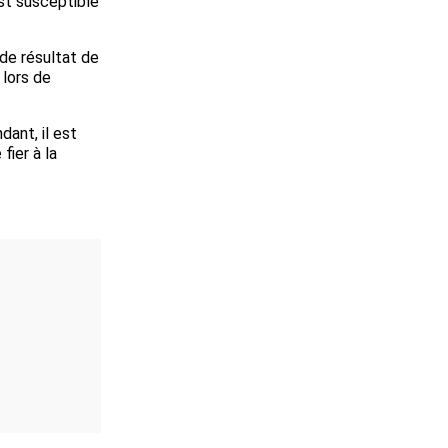
est susceptible
de résultat de
lors de
ant, il est
ier à la