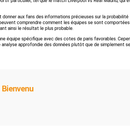
rtif particulier, tel que le match Liverpool vs Real Madrid, qui 
donner aux fans des informations précieuses sur la probabilité 
ns peuvent comprendre comment les équipes se sont comportées 
t ainsi le résultat le plus probable.
une équipe spécifique avec des cotes de paris favorables. Cepend
e analyse approfondie des données plutôt que de simplement se f
Bienvenu