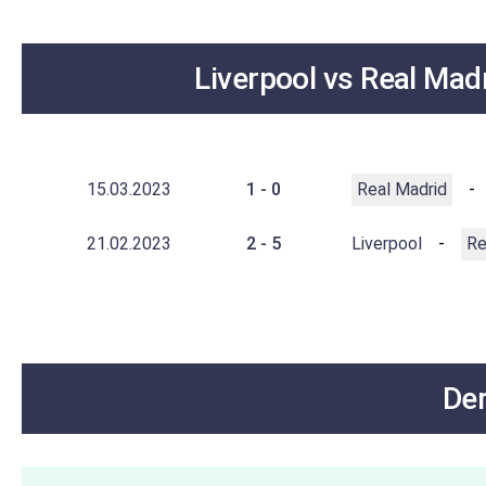
Liverpool vs Real Madr
15.03.2023
1 - 0
Real Madrid
-
21.02.2023
2 - 5
Liverpool
-
Re
De