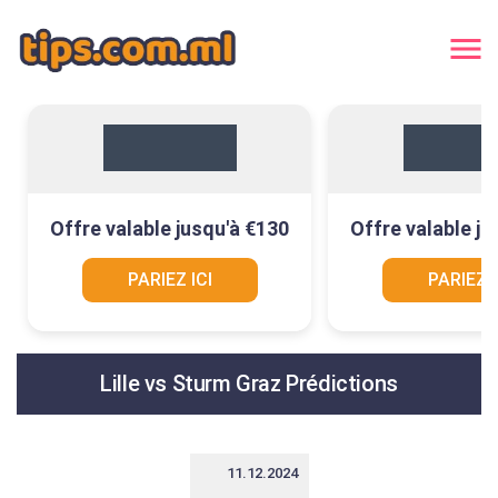
Offre valable jusqu'à €130
Offre valable ju
PARIEZ ICI
PARIEZ I
Lille vs Sturm Graz Prédictions
11.12.2024