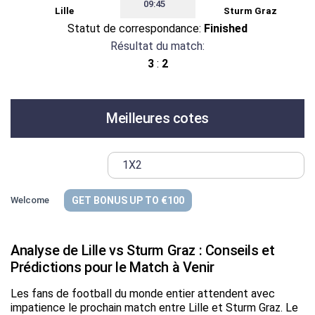
09:45
Lille
Sturm Graz
Statut de correspondance:
Finished
Résultat du match:
3
:
2
Meilleures cotes
1X2
Welcome
GET BONUS UP TO €100
Analyse de Lille vs Sturm Graz : Conseils et
Prédictions pour le Match à Venir
Les fans de football du monde entier attendent avec
impatience le prochain match entre Lille et Sturm Graz. Le