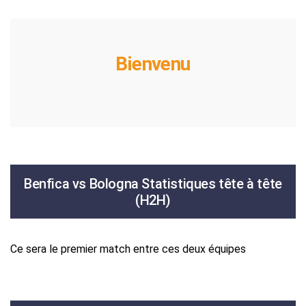
Bienvenu
Benfica vs Bologna Statistiques tête à tête
(H2H)
Ce sera le premier match entre ces deux équipes