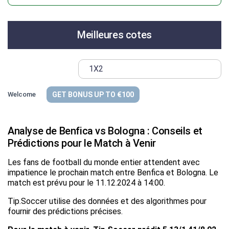
Meilleures cotes
1X2
Welcome
GET BONUS UP TO €100
Analyse de Benfica vs Bologna : Conseils et
Prédictions pour le Match à Venir
Les fans de football du monde entier attendent avec
impatience le prochain match entre Benfica et Bologna. Le
match est prévu pour le 11.12.2024 à 14:00.
Tip.Soccer utilise des données et des algorithmes pour
fournir des prédictions précises.