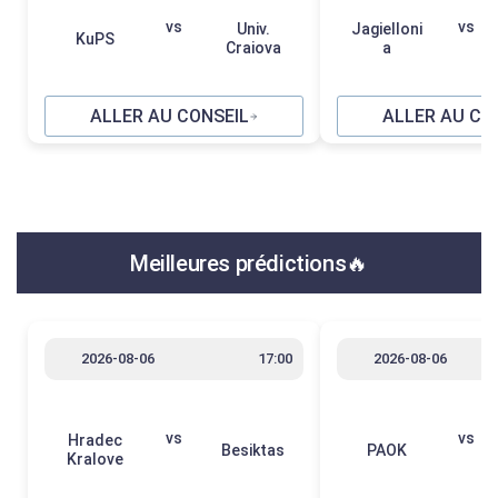
vs
vs
Univ.
Jagielloni
KuPS
Craiova
a
ALLER AU CONSEIL
ALLER AU CO
Meilleures prédictions🔥
2026-08-06
17:00
2026-08-06
vs
vs
Hradec
Besiktas
PAOK
Kralove