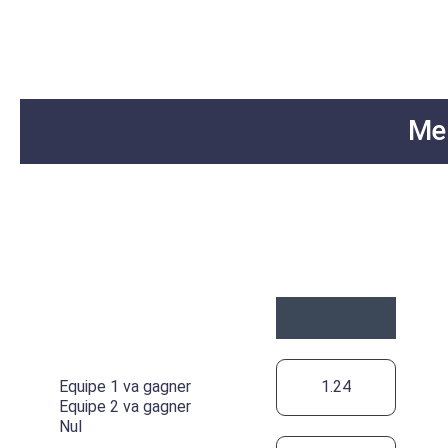
Mei
Equipe 1 va gagner
1.24
Equipe 2 va gagner
Nul