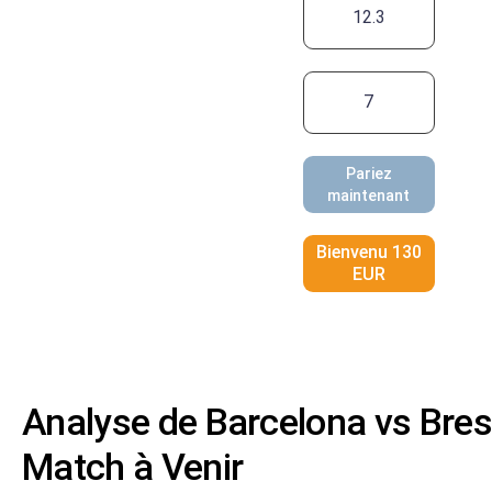
12.3
7
Pariez
maintenant
Bienvenu 130
EUR
Analyse de Barcelona vs Brest
Match à Venir