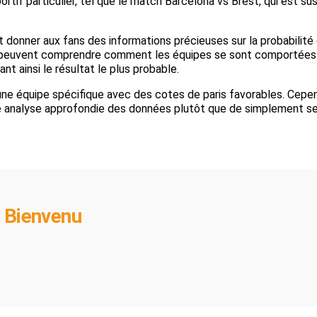
rtif particulier, tel que le match Barcelona vs Brest, qui est su
donner aux fans des informations précieuses sur la probabilité 
ns peuvent comprendre comment les équipes se sont comportées 
t ainsi le résultat le plus probable.
une équipe spécifique avec des cotes de paris favorables. Cepend
e analyse approfondie des données plutôt que de simplement se f
Bienvenu