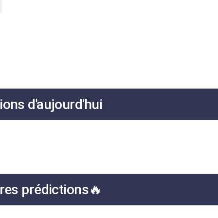
ions d'aujourd'hui
res prédictions🔥