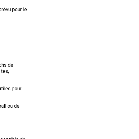
prévu pour le
tchs de
ctes,
tiles pour
ball ou de