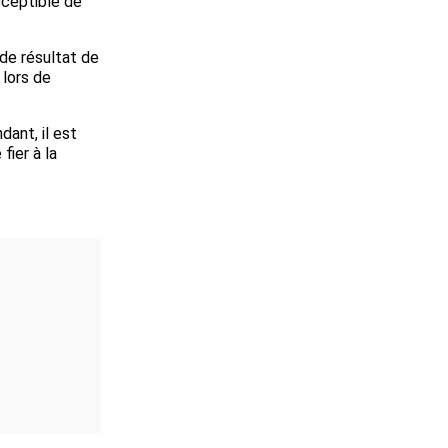
sceptible de
de résultat de
lors de
ant, il est
ier à la