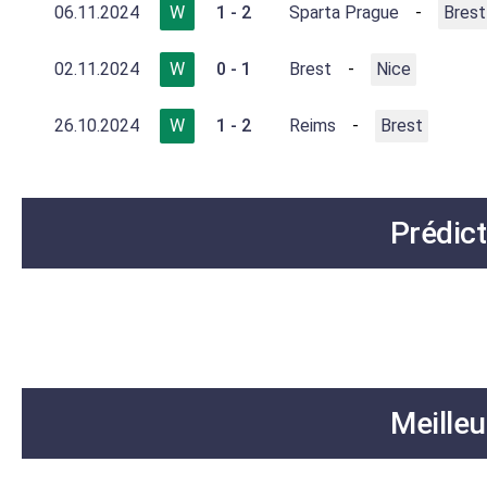
06.11.2024
W
1 - 2
Sparta Prague
-
Brest
02.11.2024
W
0 - 1
Brest
-
Nice
26.10.2024
W
1 - 2
Reims
-
Brest
Prédict
Meilleu