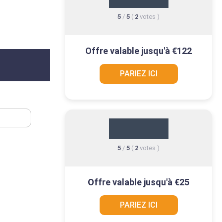
5
/
5
(
2
votes
)
Offre valable jusqu'à €122
PARIEZ ICI
5
/
5
(
2
votes
)
Offre valable jusqu'à €25
PARIEZ ICI