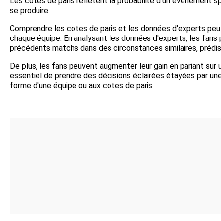
Les cotes de paris reflètent la probabilité d'un événement sp
se produire.
Comprendre les cotes de paris et les données d'experts peut 
chaque équipe. En analysant les données d'experts, les fa
précédents matchs dans des circonstances similaires, prédisan
De plus, les fans peuvent augmenter leur gain en pariant sur 
essentiel de prendre des décisions éclairées étayées par un
forme d'une équipe ou aux cotes de paris.