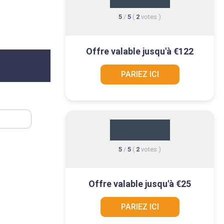
5
/
5
(
2
votes
)
Offre valable jusqu'à €122
PARIEZ ICI
5
/
5
(
2
votes
)
Offre valable jusqu'à €25
PARIEZ ICI