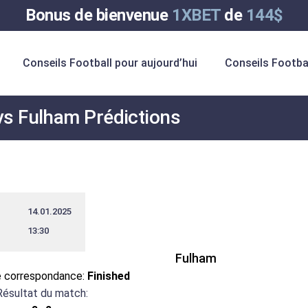
Bonus de bienvenue
1XBET
de
144$
Conseils Football pour aujourd’hui
Conseils Footba
s Fulham Prédictions
14.01.2025
13:30
Fulham
e correspondance:
Finished
Résultat du match: