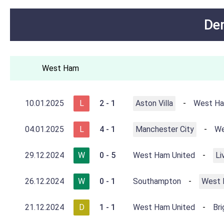
De
West Ham
10.01.2025
L
2 - 1
Aston Villa
-
West H
04.01.2025
L
4 - 1
Manchester City
-
We
29.12.2024
W
0 - 5
West Ham United
-
Li
26.12.2024
W
0 - 1
Southampton
-
West 
21.12.2024
D
1 - 1
West Ham United
-
Bri