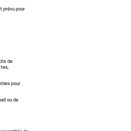
t prévu pour
tchs de
ctes,
tiles pour
ball ou de