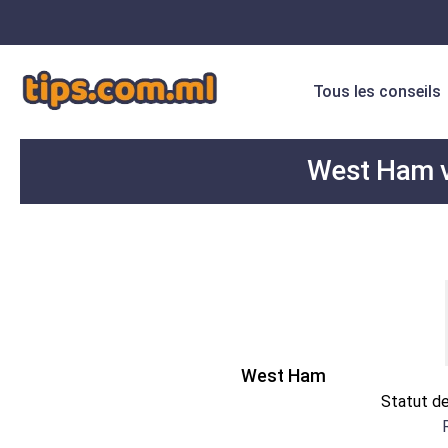
Tous les conseils
West Ham v
West Ham
Statut d