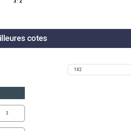
3
:
2
lleures cotes
1X2
3