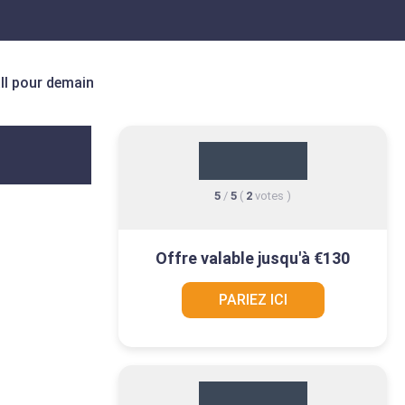
ll pour demain
5
/
5
(
2
votes
)
Offre valable jusqu'à €130
PARIEZ ICI