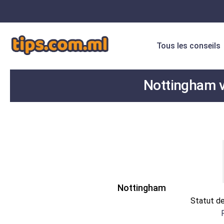
Tous les conseils
Nottingham v
Nottingham
Statut d