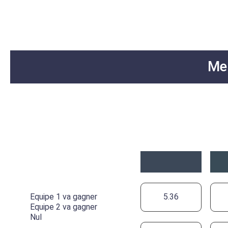
Mei
Equipe 1 va gagner
5.36
Equipe 2 va gagner
Nul