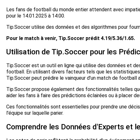
Les fans de football du monde entier attendent avec impati
pour le 14.01.2025 à 14:00.
Tip.Soccer utilise des données et des algorithmes pour fourn
Pour le match à venir, Tip.Soccer prédit 4.19/5.36/1.65.
Utilisation de Tip.Soccer pour les Prédi
Tip.Soccer est un outil en ligne qui utilise des données et d
football. En utilisant divers facteurs tels que les statistiq
Tip.Soccer peut prédire le vainqueur d'un match de football 
Tip.Soccer propose également des fonctionnalités telles que l
aider les fans à faire des prédictions éclairées ou à placer des
Ces fonctionnalités sont essentielles pour prendre une décisi
l'équipe sur laquelle parier.
Comprendre les Données d'Experts et le