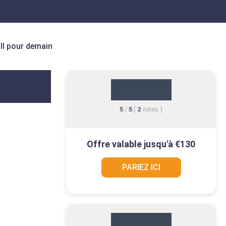
ll pour demain
5
/
5
(
2
votes
)
Offre valable jusqu'à €130
PARIEZ ICI