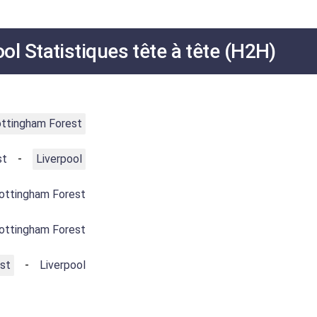
l Statistiques tête à tête (H2H)
ttingham Forest
st
-
Liverpool
ottingham Forest
ottingham Forest
st
-
Liverpool