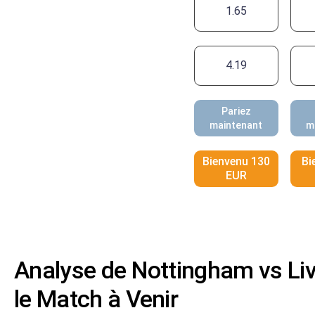
1.65
4.19
Pariez
maintenant
m
Bienvenu 130
Bi
EUR
Analyse de Nottingham vs Live
le Match à Venir