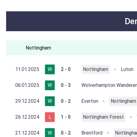
De
Nottingham
11.01.2025
W
2 - 0
Nottingham
-
Luton
06.01.2025
W
0 - 3
Wolverhampton Wanderer
29.12.2024
W
0 - 2
Everton
-
Nottingham
26.12.2024
L
1 - 0
Nottingham Forest
-
21.12.2024
W
0 - 2
Brentford
-
Nottingha