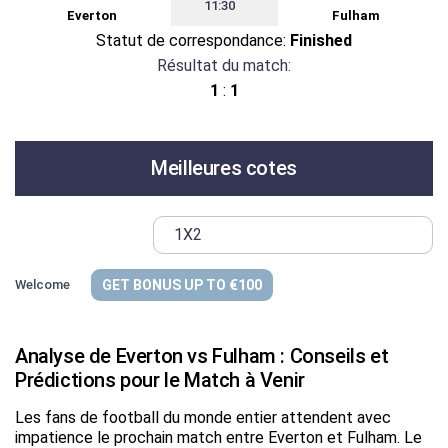
11:30
Everton
Fulham
Statut de correspondance:
Finished
Résultat du match:
1
:
1
Meilleures cotes
1X2
Welcome
GET BONUS UP TO €100
Analyse de Everton vs Fulham : Conseils et
Prédictions pour le Match à Venir
Les fans de football du monde entier attendent avec
impatience le prochain match entre Everton et Fulham. Le