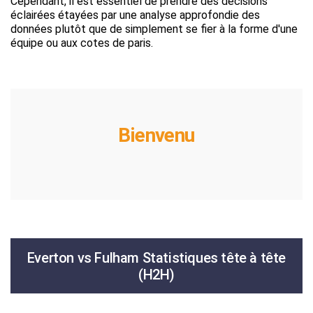
Cependant, il est essentiel de prendre des décisions
éclairées étayées par une analyse approfondie des
données plutôt que de simplement se fier à la forme d'une
équipe ou aux cotes de paris.
Bienvenu
Everton vs Fulham Statistiques tête à tête
(H2H)