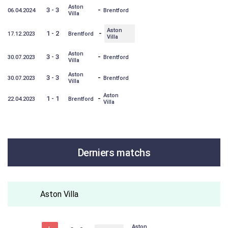
Aston
-
3 - 3
06.04.2024
Brentford
Villa
Aston
-
1 - 2
17.12.2023
Brentford
Villa
Aston
-
3 - 3
30.07.2023
Brentford
Villa
Aston
-
3 - 3
30.07.2023
Brentford
Villa
Aston
-
1 - 1
22.04.2023
Brentford
Villa
Derniers matchs
Aston Villa
Aston