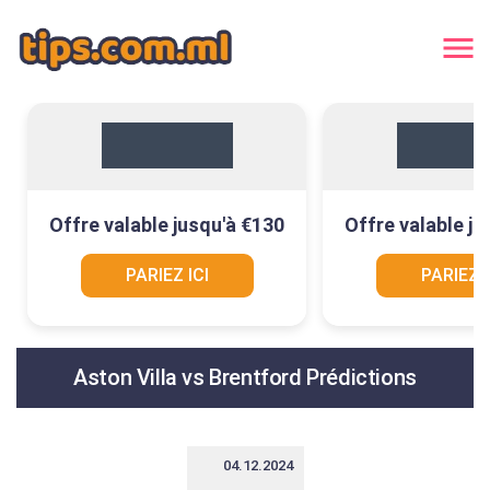
Offre valable jusqu'à €130
Offre valable ju
PARIEZ ICI
PARIEZ I
Aston Villa vs Brentford Prédictions
04.12.2024