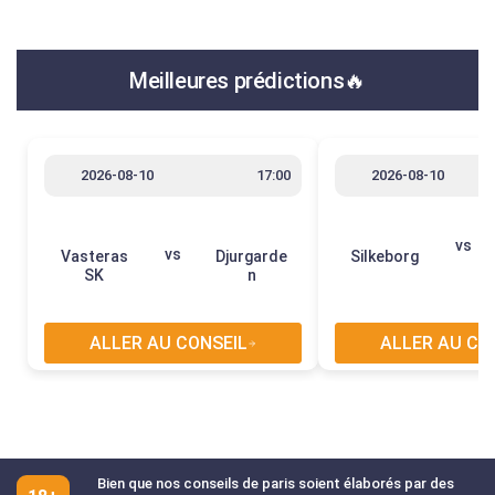
Meilleures prédictions🔥
2026-08-10
17:00
2026-08-10
vs
vs
Vasteras
Djurgarde
Silkeborg
SK
n
ALLER AU CONSEIL
ALLER AU CO
Bien que nos conseils de paris soient élaborés par des