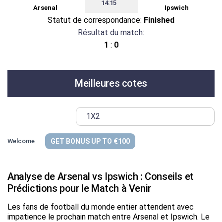
14:15
Arsenal
Ipswich
Statut de correspondance:
Finished
Résultat du match:
1
:
0
Meilleures cotes
1X2
Welcome
GET BONUS UP TO €100
Analyse de Arsenal vs Ipswich : Conseils et
Prédictions pour le Match à Venir
Les fans de football du monde entier attendent avec
impatience le prochain match entre Arsenal et Ipswich. Le