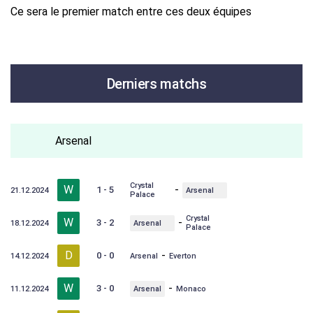
Ce sera le premier match entre ces deux équipes
Derniers matchs
Arsenal
Crystal
W
-
1 - 5
21.12.2024
Arsenal
Palace
Crystal
W
-
3 - 2
18.12.2024
Arsenal
Palace
D
-
0 - 0
14.12.2024
Arsenal
Everton
W
-
3 - 0
11.12.2024
Arsenal
Monaco