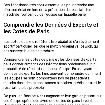
Ces fonctionnalités sont essentielles pour prendre une
décision éclairée lors de la prédiction du résultat d'un
match de football ou de l'équipe sur laquelle parier.
Comprendre les Données d'Experts et
les Cotes de Paris
Les cotes de paris reflètent la probabilité d'un événement
sportif particulier, tel que le match Arsenal vs Ipswich, qui
est susceptible de se produire.
Comprendre les cotes de paris et les données d'experts
peut donner aux fans des informations précieuses sur la
probabilité de résultat de chaque équipe. En analysant les
données d'experts, les fans peuvent comprendre comment
les équipes se sont comportées lors de précédents
matchs dans des circonstances similaires, prédisant ainsi le
résultat le plus probable.
De plus, les fans peuvent augmenter leur gain en pariant sur
une équipe spécifique avec des cotes de paris favorables.