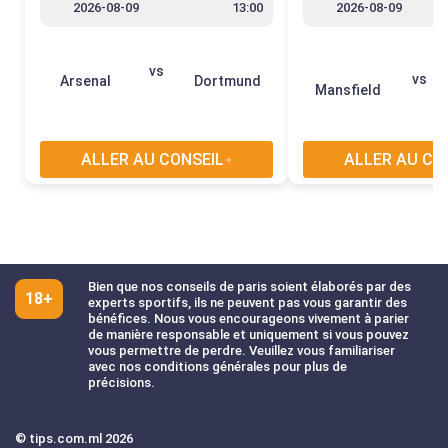
2026-08-09
13:00
2026-08-09
vs
vs
Arsenal
Dortmund
Mansfield
ALLER AU CONSEIL
ALLER AU CO
Bien que nos conseils de paris soient élaborés par des
18+
experts sportifs, ils ne peuvent pas vous garantir des
bénéfices. Nous vous encourageons vivement à parier
de manière responsable et uniquement si vous pouvez
vous permettre de perdre. Veuillez vous familiariser
avec nos conditions générales pour plus de
précisions.
© tips.com.ml 2026