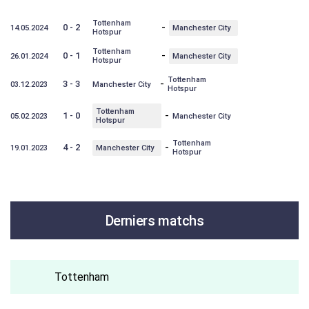
Tottenham
-
0 - 2
14.05.2024
Manchester City
Hotspur
Tottenham
-
0 - 1
26.01.2024
Manchester City
Hotspur
Tottenham
-
3 - 3
03.12.2023
Manchester City
Hotspur
Tottenham
-
1 - 0
05.02.2023
Manchester City
Hotspur
Tottenham
-
4 - 2
19.01.2023
Manchester City
Hotspur
Derniers matchs
Tottenham