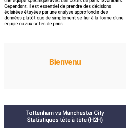
une équipe spécifique avec des cotes de paris favorables.
Cependant, il est essentiel de prendre des décisions
éclairées étayées par une analyse approfondie des
données plutôt que de simplement se fier à la forme d'une
équipe ou aux cotes de paris.
Bienvenu
Tottenham vs Manchester City
Statistiques tête à tête (H2H)