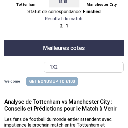
15:15
Tottenham
Manchester City
Statut de correspondance:
Finished
Résultat du match:
2
:
1
Meilleures cotes
1X2
Welcome
GET BONUS UP TO €100
Analyse de Tottenham vs Manchester City :
Conseils et Prédictions pour le Match à Venir
Les fans de football du monde entier attendent avec
impatience le prochain match entre Tottenham et