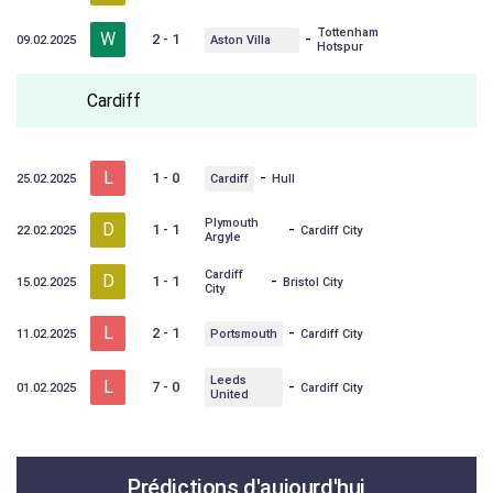
Tottenham
W
-
2 - 1
09.02.2025
Aston Villa
Hotspur
Cardiff
L
-
1 - 0
25.02.2025
Cardiff
Hull
Plymouth
D
-
1 - 1
22.02.2025
Cardiff City
Argyle
Cardiff
D
-
1 - 1
15.02.2025
Bristol City
City
L
-
2 - 1
11.02.2025
Portsmouth
Cardiff City
Leeds
L
-
7 - 0
01.02.2025
Cardiff City
United
Prédictions d'aujourd'hui