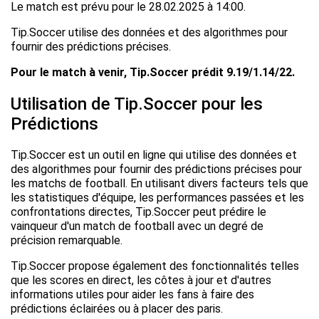
Le match est prévu pour le 28.02.2025 à 14:00.
Tip.Soccer utilise des données et des algorithmes pour
fournir des prédictions précises.
Pour le match à venir, Tip.Soccer prédit 9.19/1.14/22.
Utilisation de Tip.Soccer pour les
Prédictions
Tip.Soccer est un outil en ligne qui utilise des données et
des algorithmes pour fournir des prédictions précises pour
les matchs de football. En utilisant divers facteurs tels que
les statistiques d'équipe, les performances passées et les
confrontations directes, Tip.Soccer peut prédire le
vainqueur d'un match de football avec un degré de
précision remarquable.
Tip.Soccer propose également des fonctionnalités telles
que les scores en direct, les côtes à jour et d'autres
informations utiles pour aider les fans à faire des
prédictions éclairées ou à placer des paris.