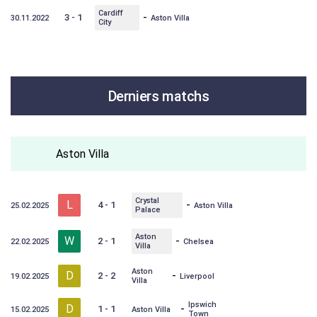
Cardiff
-
3 - 1
30.11.2022
Aston Villa
City
Derniers matchs
Aston Villa
Crystal
L
-
4 - 1
25.02.2025
Aston Villa
Palace
Aston
W
-
2 - 1
22.02.2025
Chelsea
Villa
Aston
D
-
2 - 2
19.02.2025
Liverpool
Villa
Ipswich
D
-
1 - 1
15.02.2025
Aston Villa
Town