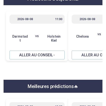
2026-08-08
11:00
2026-08-08
vs
vs
Darmstad
Holstein
Chelsea
t
Kiel
ALLER AU CONSEIL
ALLER AU CO
Meilleures prédictions🔥