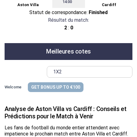
14:00
Aston Villa
Cardiff
Statut de correspondance:
Finished
Résultat du match:
2
:
0
Meilleures cotes
1X2
Welcome
GET BONUS UP TO €100
Analyse de Aston Villa vs Cardiff : Conseils et
Prédictions pour le Match à Venir
Les fans de football du monde entier attendent avec
impatience le prochain match entre Aston Villa et Cardiff.