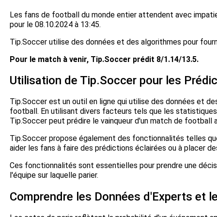
Les fans de football du monde entier attendent avec impatie
pour le 08.10.2024 à 13:45.
Tip.Soccer utilise des données et des algorithmes pour fourn
Pour le match à venir, Tip.Soccer prédit 8/1.14/13.5.
Utilisation de Tip.Soccer pour les Prédi
Tip.Soccer est un outil en ligne qui utilise des données et d
football. En utilisant divers facteurs tels que les statistiq
Tip.Soccer peut prédire le vainqueur d'un match de football 
Tip.Soccer propose également des fonctionnalités telles que l
aider les fans à faire des prédictions éclairées ou à placer des
Ces fonctionnalités sont essentielles pour prendre une décisi
l'équipe sur laquelle parier.
Comprendre les Données d'Experts et le