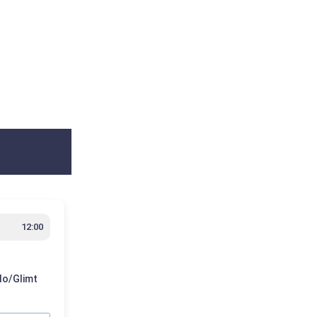
12:00
o/Glimt