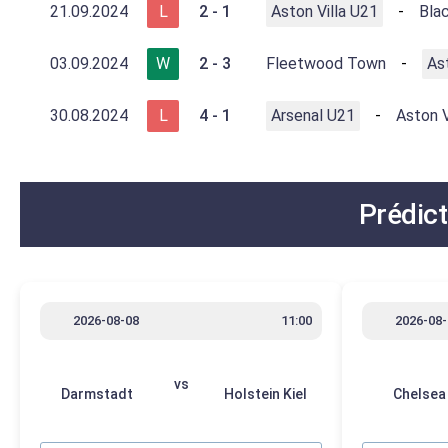
21.09.2024
L
2 - 1
Aston Villa U21
-
Bla
03.09.2024
W
2 - 3
Fleetwood Town
-
As
30.08.2024
L
4 - 1
Arsenal U21
-
Aston V
Prédict
2026-08-08
11:00
2026-08
vs
Darmstadt
Holstein Kiel
Chelsea