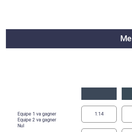
Mei
Equipe 1 va gagner
1.14
Equipe 2 va gagner
Nul