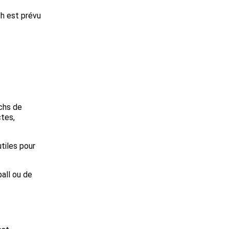
ch est prévu
tchs de
ctes,
tiles pour
ball ou de