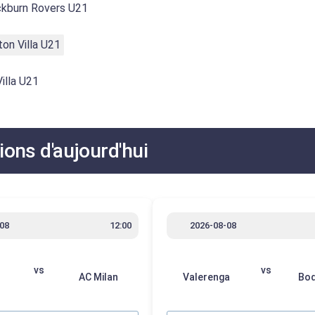
ckburn Rovers U21
ton Villa U21
illa U21
ions d'aujourd'hui
-08
12:00
2026-08-08
vs
vs
AC Milan
Valerenga
Bod