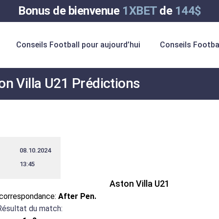
Bonus de bienvenue
1XBET
de
144$
Conseils Football pour aujourd’hui
Conseils Footba
on Villa U21 Prédictions
08.10.2024
13:45
Aston Villa U21
 correspondance:
After Pen.
Résultat du match: