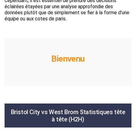
Cependant, il est essentiel de prendre des décisions
éclairées étayées par une analyse approfondie des
données plutôt que de simplement se fier à la forme d'une
équipe ou aux cotes de paris.
Bienvenu
Bristol City vs West Brom Statistiques tête
à tête (H2H)