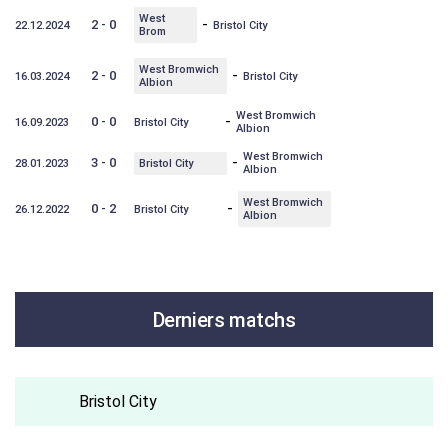
West
-
2 - 0
22.12.2024
Bristol City
Brom
West Bromwich
-
2 - 0
16.03.2024
Bristol City
Albion
West Bromwich
-
0 - 0
16.09.2023
Bristol City
Albion
West Bromwich
-
3 - 0
28.01.2023
Bristol City
Albion
West Bromwich
-
0 - 2
26.12.2022
Bristol City
Albion
Derniers matchs
Bristol City