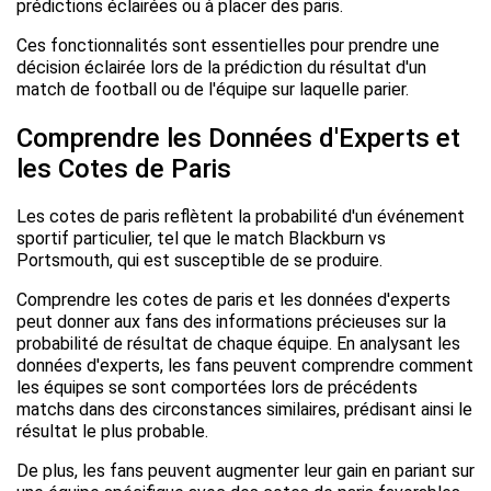
prédictions éclairées ou à placer des paris.
Ces fonctionnalités sont essentielles pour prendre une
décision éclairée lors de la prédiction du résultat d'un
match de football ou de l'équipe sur laquelle parier.
Comprendre les Données d'Experts et
les Cotes de Paris
Les cotes de paris reflètent la probabilité d'un événement
sportif particulier, tel que le match Blackburn vs
Portsmouth, qui est susceptible de se produire.
Comprendre les cotes de paris et les données d'experts
peut donner aux fans des informations précieuses sur la
probabilité de résultat de chaque équipe. En analysant les
données d'experts, les fans peuvent comprendre comment
les équipes se sont comportées lors de précédents
matchs dans des circonstances similaires, prédisant ainsi le
résultat le plus probable.
De plus, les fans peuvent augmenter leur gain en pariant sur