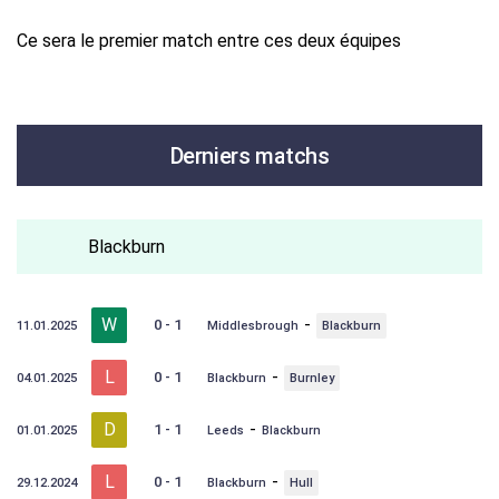
Ce sera le premier match entre ces deux équipes
Derniers matchs
Blackburn
W
-
0 - 1
11.01.2025
Middlesbrough
Blackburn
L
-
0 - 1
04.01.2025
Blackburn
Burnley
D
-
1 - 1
01.01.2025
Leeds
Blackburn
L
-
0 - 1
29.12.2024
Blackburn
Hull