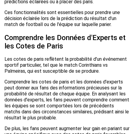
prédictions éclairées ou à placer des paris.
Ces fonctionnalités sont essentielles pour prendre une
décision éclairée lors de la prédiction du résultat d'un
match de football ou de l'équipe sur laquelle parier.
Comprendre les Données d'Experts et
les Cotes de Paris
Les cotes de paris reflètent la probabilité d'un événement
sportif particulier, tel que le match Corinthians vs
Palmeiras, qui est susceptible de se produire.
Comprendre les cotes de paris et les données d'experts
peut donner aux fans des informations précieuses sur la
probabilité de résultat de chaque équipe. En analysant les
données d'experts, les fans peuvent comprendre comment
les équipes se sont comportées lors de précédents
matchs dans des circonstances similaires, prédisant ainsi le
résultat le plus probable.
De plus, les fans peuvent augmenter leur gain en pariant sur