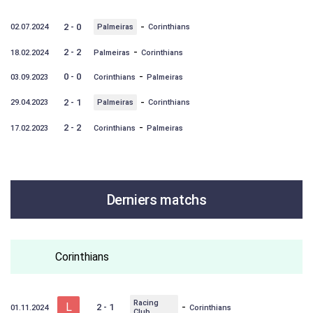
-
2 - 0
02.07.2024
Palmeiras
Corinthians
-
2 - 2
18.02.2024
Palmeiras
Corinthians
-
0 - 0
03.09.2023
Corinthians
Palmeiras
-
2 - 1
29.04.2023
Palmeiras
Corinthians
-
2 - 2
17.02.2023
Corinthians
Palmeiras
Derniers matchs
Corinthians
Racing
L
-
2 - 1
01.11.2024
Corinthians
Club