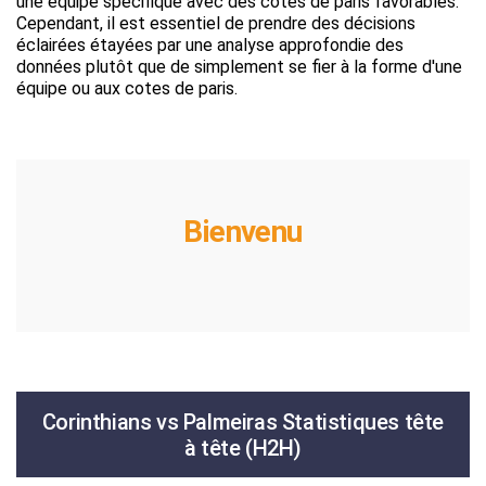
une équipe spécifique avec des cotes de paris favorables.
Cependant, il est essentiel de prendre des décisions
éclairées étayées par une analyse approfondie des
données plutôt que de simplement se fier à la forme d'une
équipe ou aux cotes de paris.
Bienvenu
Corinthians vs Palmeiras Statistiques tête
à tête (H2H)