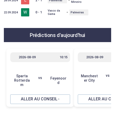
L
-
2 - 1
28.09.2024
Palmeiras
Mineiro
Vasco da
W
-
0 - 1
22.09.2024
Palmeiras
Gama
Prédictions d'aujourd'hui
2026-08-09
10:15
2026-08-09
vs
Sparta
Manchest
vs
Feyenoor
Rotterda
er City
d
m
ALLER AU CONSEIL
ALLER AU CO