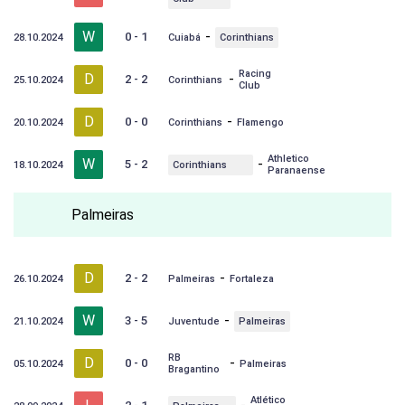
W
-
0 - 1
28.10.2024
Cuiabá
Corinthians
Racing
D
-
2 - 2
25.10.2024
Corinthians
Club
D
-
0 - 0
20.10.2024
Corinthians
Flamengo
Athletico
W
-
5 - 2
18.10.2024
Corinthians
Paranaense
Palmeiras
D
-
2 - 2
26.10.2024
Palmeiras
Fortaleza
W
-
3 - 5
21.10.2024
Juventude
Palmeiras
RB
D
-
0 - 0
05.10.2024
Palmeiras
Bragantino
Atlético