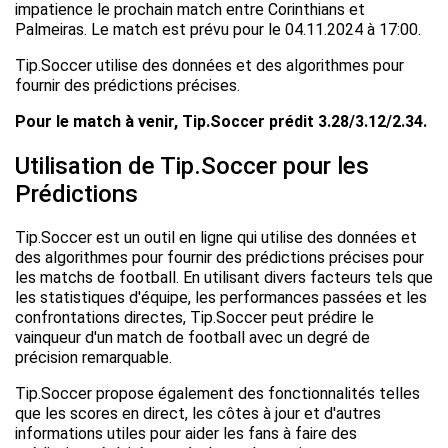
impatience le prochain match entre Corinthians et
Palmeiras. Le match est prévu pour le 04.11.2024 à 17:00.
Tip.Soccer utilise des données et des algorithmes pour
fournir des prédictions précises.
Pour le match à venir, Tip.Soccer prédit 3.28/3.12/2.34.
Utilisation de Tip.Soccer pour les
Prédictions
Tip.Soccer est un outil en ligne qui utilise des données et
des algorithmes pour fournir des prédictions précises pour
les matchs de football. En utilisant divers facteurs tels que
les statistiques d'équipe, les performances passées et les
confrontations directes, Tip.Soccer peut prédire le
vainqueur d'un match de football avec un degré de
précision remarquable.
Tip.Soccer propose également des fonctionnalités telles
que les scores en direct, les côtes à jour et d'autres
informations utiles pour aider les fans à faire des