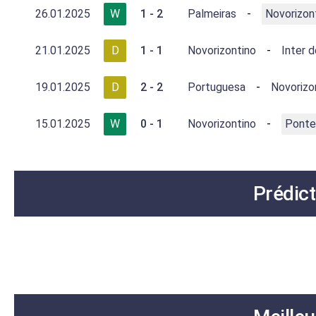
26.01.2025
W
1 - 2
Palmeiras
-
Novorizon
21.01.2025
D
1 - 1
Novorizontino
-
Inter d
19.01.2025
D
2 - 2
Portuguesa
-
Novorizo
15.01.2025
W
0 - 1
Novorizontino
-
Ponte
Prédict