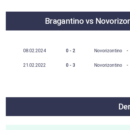
Bragantino vs Novorizont
08.02.2024
0 - 2
Novorizontino
-
21.02.2022
0 - 3
Novorizontino
-
De