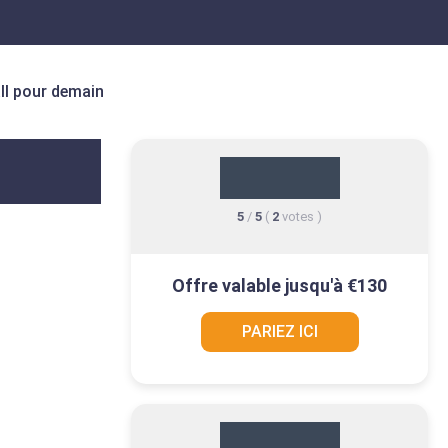
ll pour demain
5
/
5
(
2
votes
)
Offre valable jusqu'à €130
PARIEZ ICI