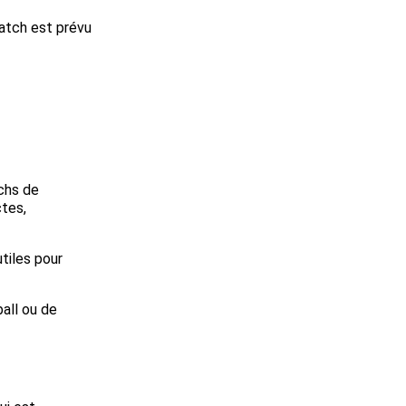
atch est prévu
tchs de
ctes,
tiles pour
ball ou de