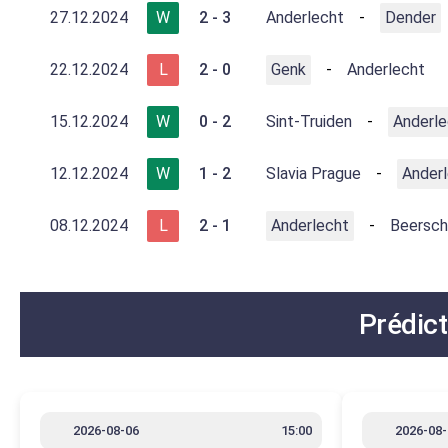
27.12.2024
W
2 - 3
Anderlecht
-
Dender
22.12.2024
L
2 - 0
Genk
-
Anderlecht
15.12.2024
W
0 - 2
Sint-Truiden
-
Anderle
12.12.2024
W
1 - 2
Slavia Prague
-
Ander
08.12.2024
L
2 - 1
Anderlecht
-
Beersch
Prédict
2026-08-06
15:00
2026-08