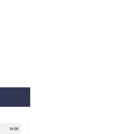
16:00