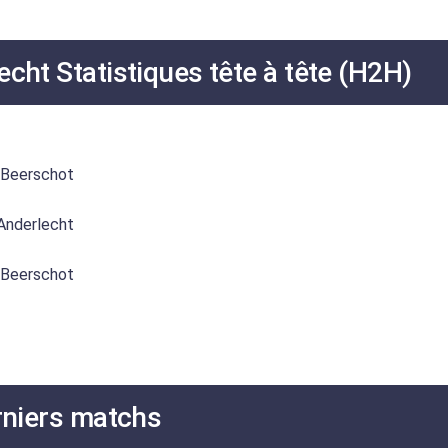
cht Statistiques tête à tête (H2H)
Beerschot
Anderlecht
Beerschot
rniers matchs