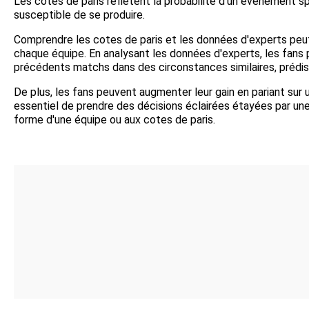
Les cotes de paris reflètent la probabilité d'un événement sp
susceptible de se produire.
Comprendre les cotes de paris et les données d'experts peut 
chaque équipe. En analysant les données d'experts, les fa
précédents matchs dans des circonstances similaires, prédisan
De plus, les fans peuvent augmenter leur gain en pariant sur 
essentiel de prendre des décisions éclairées étayées par un
forme d'une équipe ou aux cotes de paris.