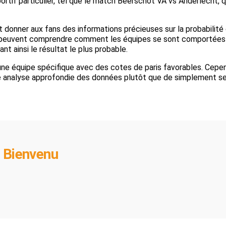
ortif particulier, tel que le match Beerschot VA vs Anderlecht, q
donner aux fans des informations précieuses sur la probabilité 
ns peuvent comprendre comment les équipes se sont comportées 
t ainsi le résultat le plus probable.
une équipe spécifique avec des cotes de paris favorables. Cepend
e analyse approfondie des données plutôt que de simplement se f
Bienvenu