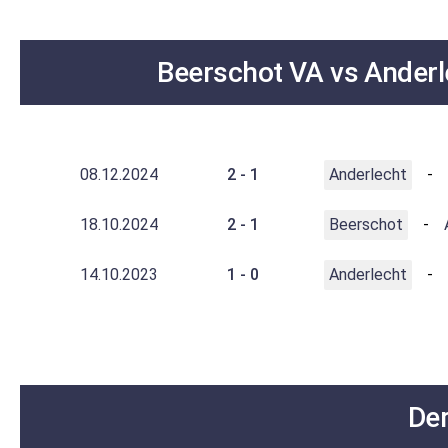
Beerschot VA vs Anderle
08.12.2024
2 - 1
Anderlecht
-
18.10.2024
2 - 1
Beerschot
-
14.10.2023
1 - 0
Anderlecht
-
De