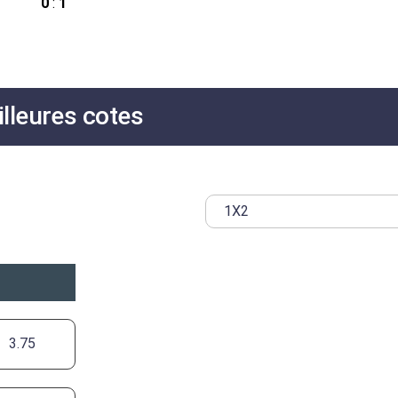
0
:
1
lleures cotes
1X2
3.75